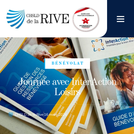
BÉNÉVOLAT
Journée avec InterAction
Loisirs
CHSLD de la Rive
16 mars 2024