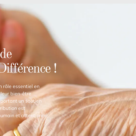
 de
Différence !
 rôle essentiel en
 leur bien-être
pportant un soutien
ribution est
humain et attentionné.