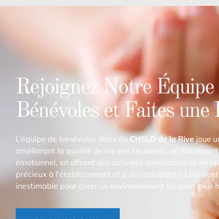
Rejoignez Notre Équipe
Bénévoles et Faites une 
L’équipe de bénévoles dans du
CHSLD de la Rive
joue un
améliorant la qualité de vie des résidents, en favorisant
émotionnel, en offrant des activités stimulantes et en a
précieux à l’établissement et à ses occupants. Leur cont
inestimable pour créer un environnement de soins plus 